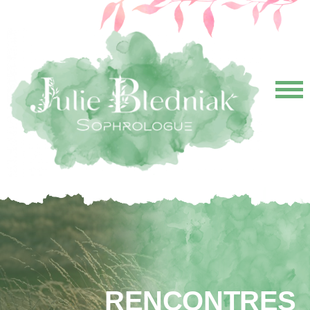
Accueil
Qui je suis
La Sophrologie
Rencontres
Tarifs
Prendre rendez-vous
Contact
RENCONTRES