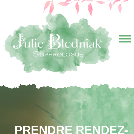
Accueil
Qui je suis
La Sophrologie
Rencontres
Tarifs
Prendre rendez-vous
Contact
PRENDRE RENDEZ-