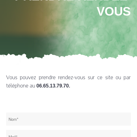
VOUS
Julie Bledniak Sophrologue
L'épanouissement au quotidien
Vous pouvez prendre rendez-vous sur ce site ou par
téléphone au
06.65.13.79.70.